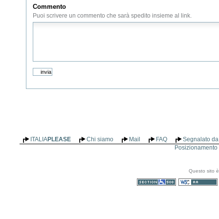
Commento
Puoi scrivere un commento che sarà spedito insieme al link.
ITALIA
PLEASE
Chi siamo
Mail
FAQ
Segnalato da 
Posizionamento n
Questo sito è
Sezione 508
WCAG