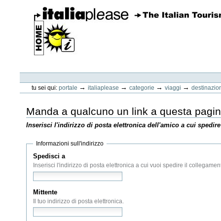
Vai
ai
contenuti.
|
Spostati
sulla
navigazione
ItaliaPlease
Strumenti
personali
→
→
→
→
tu sei qui:
portale
italiaplease
categorie
viaggi
destinazio
Manda a qualcuno un link a questa pagi
Inserisci l'indirizzo di posta elettronica dell'amico a cui spedire
Informazioni sull'indirizzo
Spedisci a
(Obbligatorio)
Inserisci l'indirizzo di posta elettronica a cui vuoi spedire il collegamen
Mittente
(Obbligatorio)
Il tuo indirizzo di posta elettronica.