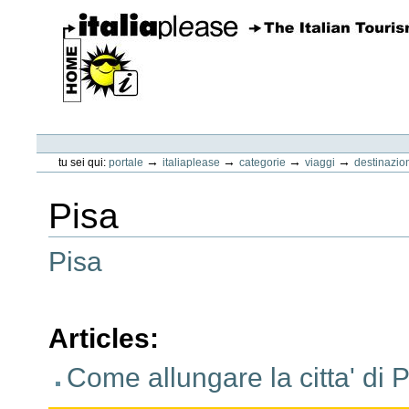
Vai
ai
contenuti.
|
Spostati
sulla
navigazione
ItaliaPlease
Strumenti
personali
→
→
→
→
tu sei qui:
portale
italiaplease
categorie
viaggi
destinazio
Pisa
Pisa
Articles
:
Come allungare la citta' di 