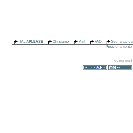
ITALIA
PLEASE
Chi siamo
Mail
FAQ
Segnalato da 
Posizionamento n
Questo sito è
Sezione 508
WCAG