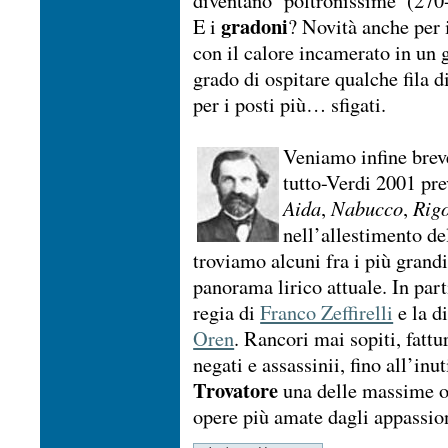
diventano ‘poltronissime’ (270
gradoni
E i
? Novità anche per i
con il calore incamerato in un 
grado di ospitare qualche fila d
per i posti più… sfigati.
Veniamo infine brev
tutto-Verdi 2001 pr
Aida
,
Nabucco
,
Rigo
nell’allestimento del
troviamo alcuni fra i più grandi 
panorama lirico attuale. In par
regia di
Franco Zeffirelli
e la d
Oren
. Rancori mai sopiti, fatt
negati e assassinii, fino all’inu
Trovatore
una delle massime op
opere più amate dagli appassion