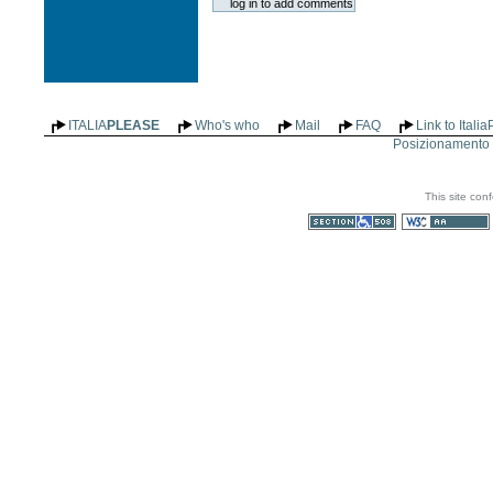
ITALIA
PLEASE
Who's who
Mail
FAQ
Link to Itali
Posizionamento n
This site con
Section 508
WCAG