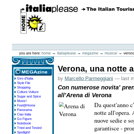
Skip
to
content.
|
Skip
to
navigation
ItaliaPlease
Personal
tools
→
→
→
→
you are here:
home
italiaplease
megazine
musica!
verona
Verona, una notte a
by
Marcello Parmeggiani
—
last 
Giro d'Italia
megazine
Style File
Con numerose novita' prend
Shopping
Culture Vulture
all'Arena di Verona
Sugar and Spice
Music!
Da quest'anno c
Feel@Home
Panorama
notte all'opera.
Ciao Italia
nuove sedie e so
Go Figure
Notebook
garantisce - pro
Tried and Tested
Spotlight!