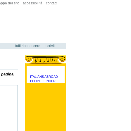
ppa del sito
accessibilità
contatti
fatti riconoscere
iscriviti
a pagina.
ITALIANS ABROAD
categorie
PEOPLE FINDER