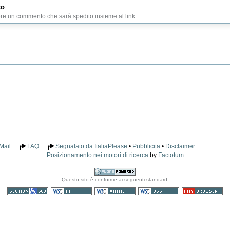
to
ere un commento che sarà spedito insieme al link.
Mail
FAQ
Segnalato da ItaliaPlease
•
Pubblicita
•
Disclaimer
Posizionamento nei motori di ricerca
by
Factotum
Realizzato
Questo sito è conforme ai seguenti standard:
con Plone
Sezione 508
WCAG
XHTML valido
CSS valido
Consultabile con
qualsiasi browser