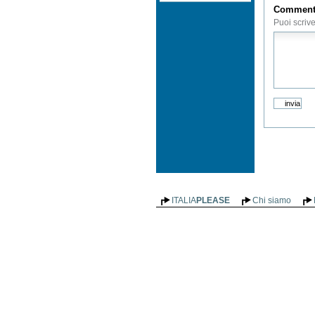
Commen
Puoi scriv
ITALIA
PLEASE
Chi siamo