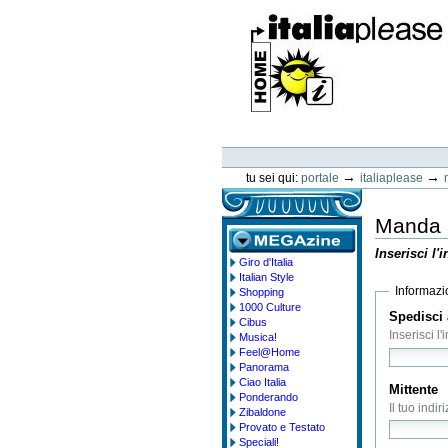
Vai
ai
contenuti.
|
Spostati
sulla
navigazione
ItaliaPlease
Strumenti
personali
→
→
tu sei qui:
portale
italiaplease
Manda a
Inserisci l'
Giro d'Italia
megazine
Italian Style
Informazio
Shopping
1000 Culture
Spedisci 
Cibus
Inserisci l
Musica!
Feel@Home
Panorama
Ciao Italia
Mittente
Ponderando
Il tuo indir
Zibaldone
Provato e Testato
Speciali!