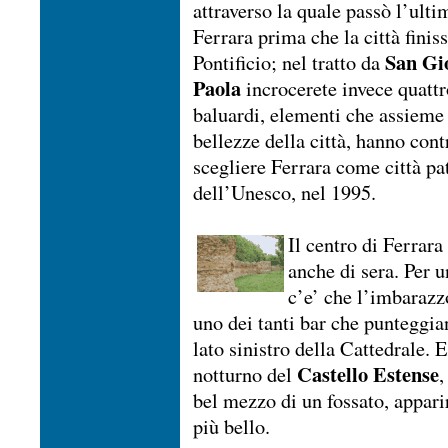
attraverso la quale passò l’ulti
Ferrara prima che la città finiss
San Gi
Pontificio; nel tratto da
Paola
incrocerete invece quatt
baluardi, elementi che assieme 
bellezze della città, hanno cont
scegliere Ferrara come città p
dell’Unesco, nel 1995.
Il centro di Ferrar
anche di sera. Per u
c’e’ che l’imbarazzo
uno dei tanti bar che punteggian
lato sinistro della Cattedrale. 
Castello Estense
notturno del
,
bel mezzo di un fossato, appari
più bello.