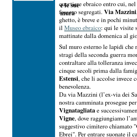
quartiere ebraico entro cui, nel 
Via Mazzini
fossero segregati.
ghetto, è breve e in pochi minu
il
Museo ebraico
: qui le visite
mattinate dalla domenica al gio
Sul muro esterno le lapidi che 
stragi della seconda guerra mo
contraltare alla tolleranza inve
cinque secoli prima dalla famig
Estensi
, che li accolse invece 
benevolenza.
Da via Mazzini (l’ex-via dei Sa
nostra camminata prosegue pe
Vignatagliata
e successivamen
Vigne
, dove raggiungiamo l’an
suggestivo cimitero chiamato "
Ebrei". Per entrare suonate il 