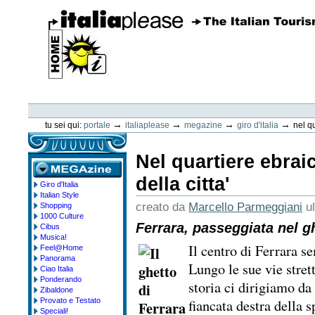
Vai
ai
contenuti.
|
Spostati
sulla
navigazione
ItaliaPlease
Strumenti
personali
→
→
→
→
tu sei qui:
portale
italiaplease
megazine
giro d'italia
nel qu
Nel quartiere ebrai
della citta'
Giro d'Italia
megazine
Italian Style
creato da
Marcello Parmeggiani
u
Shopping
1000 Culture
Ferrara, passeggiata nel g
Cibus
Musica!
Il centro di Ferrara 
Feel@Home
Panorama
Lungo le sue vie strett
Ciao Italia
Ponderando
storia ci dirigiamo d
Zibaldone
fiancata destra della 
Provato e Testato
Speciali!