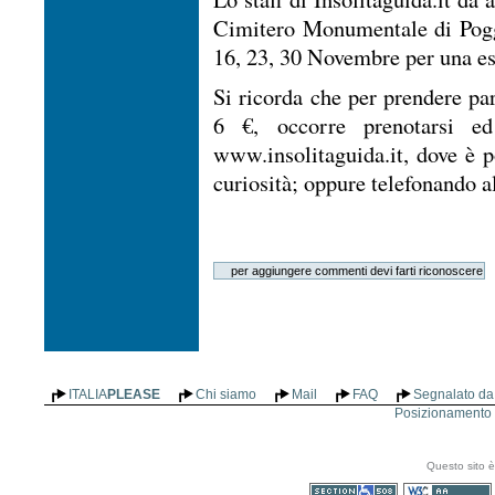
Cimitero Monumentale di Pogg
16, 23, 30 Novembre per una esc
Si ricorda che per prendere par
6 €, occorre prenotarsi ed
www.insolitaguida.it, dove è po
curiosità; oppure telefonando a
ITALIA
PLEASE
Chi siamo
Mail
FAQ
Segnalato da 
Posizionamento n
Questo sito è