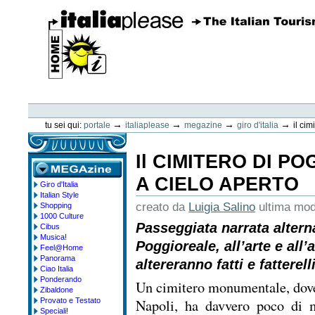
Vai
ai
contenuti.
|
Spostati
sulla
navigazione
ItaliaPlease
Strumenti
personali
→
→
→
→
tu sei qui:
portale
italiaplease
megazine
giro d'italia
il ci
Il CIMITERO DI P
A CIELO APERTO
Giro d'Italia
megazine
Italian Style
creato da
Luigia Salino
ultima mod
Shopping
1000 Culture
Passeggiata narrata alternat
Cibus
Musica!
Poggioreale, all’arte e all’
Feel@Home
Panorama
altereranno fatti e fatterel
Ciao Italia
Ponderando
Un cimitero monumentale, dove a
Zibaldone
Napoli, ha davvero poco di m
Provato e Testato
Speciali!