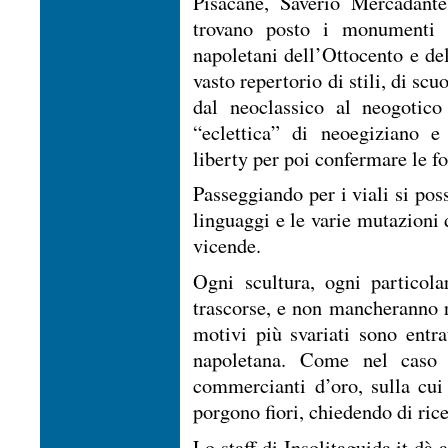
Pisacane, Saverio Mercadante
trovano posto i monumenti re
napoletani dell’Ottocento e de
vasto repertorio di stili, di s
dal neoclassico al neogotico 
“eclettica” di neoegiziano e 
liberty per poi confermare le f
Passeggiando per i viali si pos
linguaggi e le varie mutazioni
vicende.
Ogni scultura, ogni particola
trascorse, e non mancheranno ri
motivi più svariati sono entra
napoletana. Come nel caso 
commercianti d’oro, sulla cui 
porgono fiori, chiedendo di ric
Lo staff di Insolitaguida.it dà